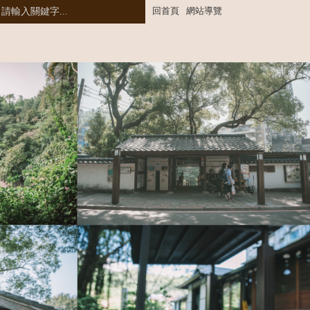
全
回首頁
網站導覽
文
檢
索