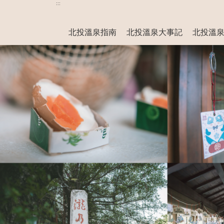
跳
:::
到
主
北投溫泉指南
北投溫泉大事記
北投溫
要
:::
內
容
區
塊